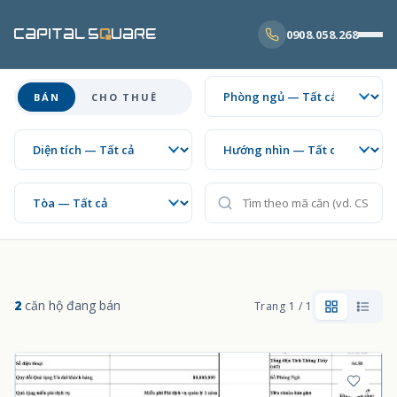
0908.058.268
BÁN
CHO THUÊ
2
căn hộ đang bán
Trang 1 / 1