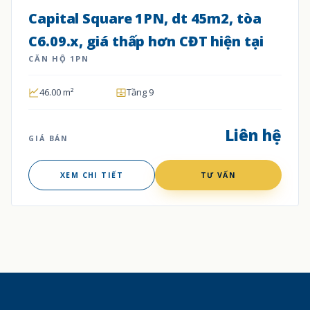
Capital Square 1PN, dt 45m2, tòa
C6.09.x, giá thấp hơn CĐT hiện tại
CĂN HỘ 1PN
46.00 m²
Tầng 9
Liên hệ
GIÁ BÁN
XEM CHI TIẾT
TƯ VẤN