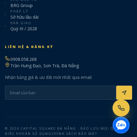
·
BRG Group
PHÁP LÝ
·
Sở hữu lâu dài
BÀN GIAO
·
Quý III / 2028
LIÊN HỆ & ĐĂNG KÝ
0908.058.268
Trần Hưng Đạo, Sơn Trà, Đà Nẵng
Nhận bảng giá & ưu đãi mới nhất qua email.
Zalo
© 2026 CAPITAL SQUARE ĐÀ NẴNG · BẢO LƯU MỌI QUYỀN.
ĐIỀU KHOẢN SỬ DỤNG
CHÍNH SÁCH BẢO MẬT